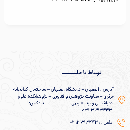
آخرین بروزرسانی: 1404/02/10 - 11:45:57
ارتباط با ما
آدرس : اصفهان – دانشگاه اصفهان – ساختمان کتابخانه
مرکزی – معاونت پژوهش و فناوری – پژوهشکده علوم
جغرافیایی و برنامه ریزی...................تلفکس:
۳۷۹۳۴۴۳۱-۰۳۱
تلفن : 031۳۷۹۳۴۴۳۱